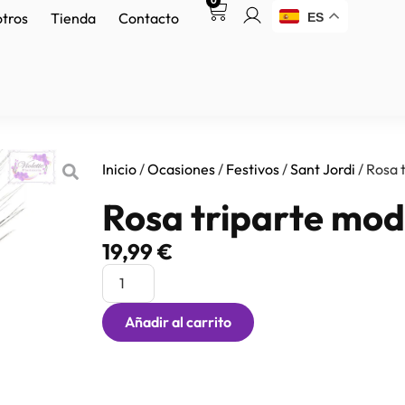
0
otros
Tienda
Contacto
ES
Inicio
/
Ocasiones
/
Festivos
/
Sant Jordi
/ Rosa 
Rosa triparte mod
19,99
€
Añadir al carrito