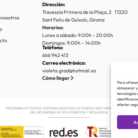
Dirección:
Travessia Primera de la Plaça, 2 17220
 nosotros
Sant Feliu de Guíxols, Girona
Horarios:
a
Lunes a sábado: 9:00h – 20:00h
cto
Domingos: 9:00h – 14:00h
Teléfono:
666 942 413
Correo electrónico:
violeta.grad@hotmail.es
Cómo llegar
Para ofrecer
almacenar y/
tecnologías 
identificacio
afectar nega
A