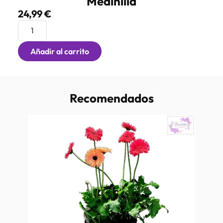
Medinilla
24,99
€
Añadir al carrito
Recomendados