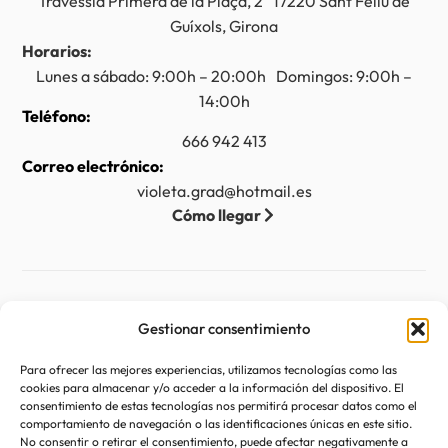
Travessia Primera de la Plaça, 2 17220 Sant Feliu de
Guíxols, Girona
Horarios:
Lunes a sábado: 9:00h – 20:00h Domingos: 9:00h –
14:00h
Teléfono:
666 942 413
Correo electrónico:
violeta.grad@hotmail.es
Cómo llegar
Legal
Gestionar consentimiento
Aviso legal
Para ofrecer las mejores experiencias, utilizamos tecnologías como las
Accesibilidad
cookies para almacenar y/o acceder a la información del dispositivo. El
consentimiento de estas tecnologías nos permitirá procesar datos como el
Política de privacidad
comportamiento de navegación o las identificaciones únicas en este sitio.
No consentir o retirar el consentimiento, puede afectar negativamente a