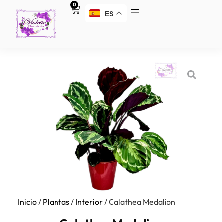
0
ES
Inicio
/
Plantas
/
Interior
/ Calathea Medalion